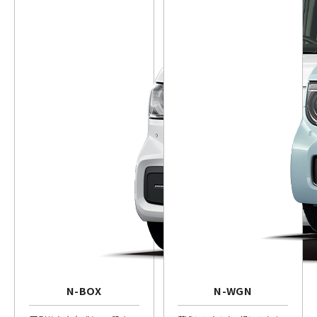
N-BOX
N-WGN