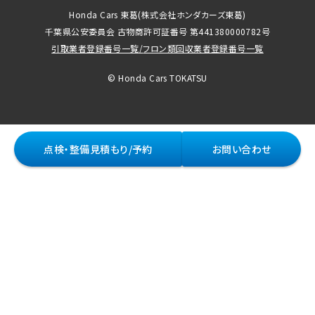
Honda Cars 東葛
(株式会社ホンダカーズ東葛)
千葉県公安委員会 古物商許可証番号 第441380000782号
引取業者登録番号一覧
/
フロン類回収業者登録番号一覧
© Honda Cars TOKATSU
点検・整備見積もり/予約
お問い合わせ