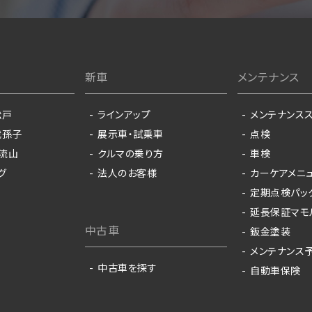
新車
メンテナンス
松戸
ラインアップ
メンテナンス
t我孫子
展示車・試乗車
点検
T流山
クルマの乗り方
車検
グ
法人のお客様
カーケアメニ
定期点検パッ
延長保証マモ
中古車
鈑金塗装
メンテナンス
中古車を探す
自動車保険