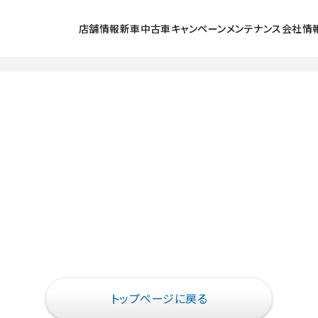
店舗情報
新車
中古車
キャンペーン
メンテナンス
会社情
探す
ラインアップ
中古車を探す
北小金店
キャンペーン
メンテナンススケジュール
会社情報
採用
号店
展示車・試乗車
五香店
点検
初めてのお客
ュータウン西店
クルマの乗り方
鎌ヶ谷店
車検
環境保全活動
店
法人のお客様
流山店
カーケアメニュー
ご利用にあた
東店
我孫子６号店
定期点検パック まかせチャオ
プライバシー
lect松戸
U-Select我孫子
延長保証マモル
PLAT流山
お店のブログ
鈑金塗装
メンテナンス予約
自動車保険
トップページに戻る