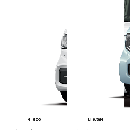
N-BOX
N-WGN