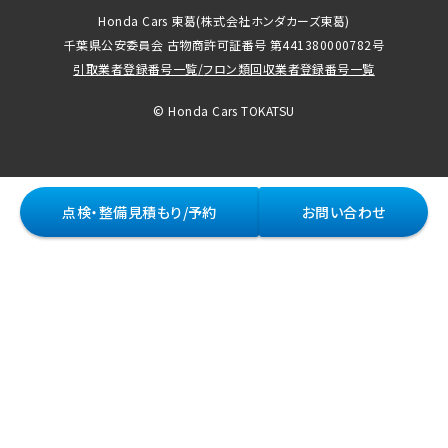
Honda Cars 東葛
(株式会社ホンダカーズ東葛)
千葉県公安委員会 古物商許可証番号 第441380000782号
引取業者登録番号一覧
/
フロン類回収業者登録番号一覧
© Honda Cars TOKATSU
点検・整備見積もり/予約
お問い合わせ