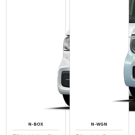
N-BOX
N-WGN