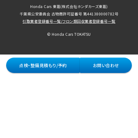
Honda Cars 東葛
(株式会社ホンダカーズ東葛)
千葉県公安委員会 古物商許可証番号 第441380000782号
引取業者登録番号一覧
/
フロン類回収業者登録番号一覧
© Honda Cars TOKATSU
点検・整備見積もり/予約
お問い合わせ