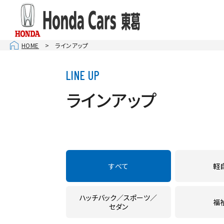
HOME
ラインアップ
お店を
柏１６
千葉ニ
ラインアップ
南柏
松戸
U-Se
CAR 
すべて
軽
ハッチバック
スポーツ
福
セダン