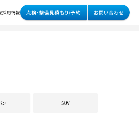
点検・整備見積もり/予約
お問い合わせ
報
採用情報
情報
様へ
って
ポリシー
バン
SUV