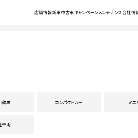
店舗情報
新車
中古車
キャンペーン
メンテナンス
会社情
探す
ラインアップ
中古車を探す
北小金店
キャンペーン
メンテナンススケジュール
会社情報
採用
号店
展示車・試乗車
五香店
点検
初めてのお客
ュータウン西店
クルマの乗り方
鎌ヶ谷店
車検
環境保全活動
店
法人のお客様
流山店
カーケアメニュー
ご利用にあた
東店
我孫子６号店
定期点検パック まかせチャオ
プライバシー
lect松戸
U-Select我孫子
延長保証マモル
PLAT流山
お店のブログ
鈑金塗装
自動車
コンパクトカー
ミニ
メンテナンス予約
祉車両
自動車保険