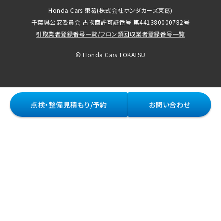
Honda Cars 東葛
(株式会社ホンダカーズ東葛)
千葉県公安委員会 古物商許可証番号 第441380000782号
引取業者登録番号一覧
/
フロン類回収業者登録番号一覧
© Honda Cars TOKATSU
点検・整備見積もり/予約
お問い合わせ