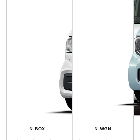
N-BOX
N-WGN