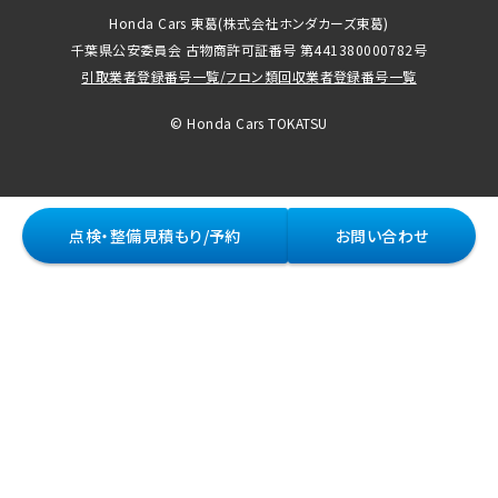
Honda Cars 東葛
(株式会社ホンダカーズ東葛)
千葉県公安委員会 古物商許可証番号 第441380000782号
引取業者登録番号一覧
/
フロン類回収業者登録番号一覧
© Honda Cars TOKATSU
点検・整備見積もり/予約
お問い合わせ