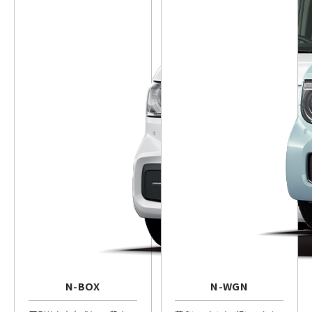
N-BOX
N-WGN