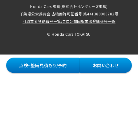
Honda Cars 東葛
(株式会社ホンダカーズ東葛)
千葉県公安委員会 古物商許可証番号 第441380000782号
引取業者登録番号一覧
/
フロン類回収業者登録番号一覧
© Honda Cars TOKATSU
点検・整備見積もり/予約
お問い合わせ