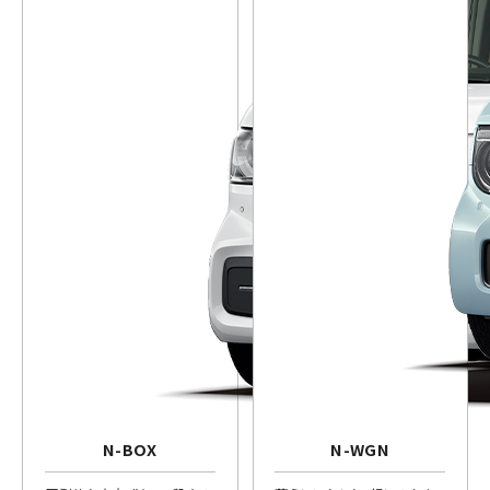
N-BOX
N-WGN