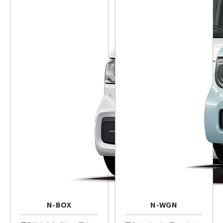
N-BOX
N-WGN