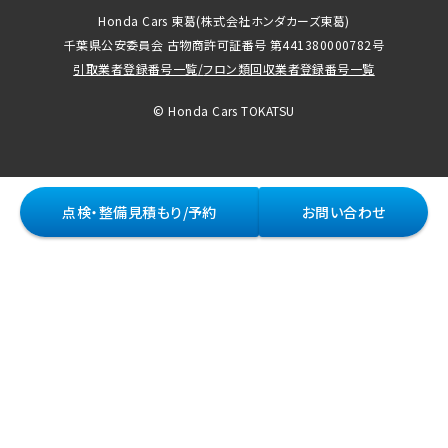
Honda Cars 東葛
(株式会社ホンダカーズ東葛)
千葉県公安委員会 古物商許可証番号 第441380000782号
引取業者登録番号一覧
/
フロン類回収業者登録番号一覧
© Honda Cars TOKATSU
点検・整備見積もり/予約
お問い合わせ