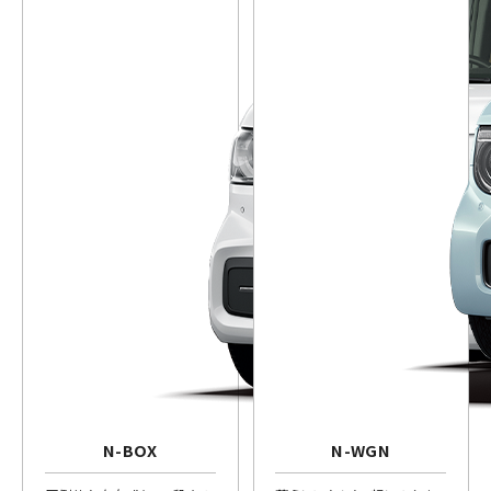
N-BOX
N-WGN