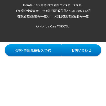
Honda Cars 東葛
(株式会社ホンダカーズ東葛)
千葉県公安委員会 古物商許可証番号 第441380000782号
引取業者登録番号一覧
/
フロン類回収業者登録番号一覧
© Honda Cars TOKATSU
点検・整備見積もり/予約
お問い合わせ