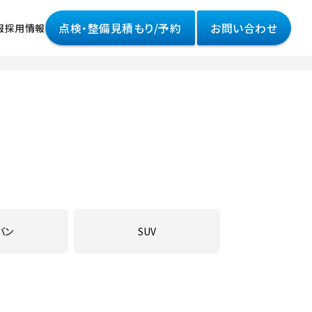
点検・整備見積もり/予約
お問い合わせ
報
採用情報
情報
様へ
って
ポリシー
バン
SUV