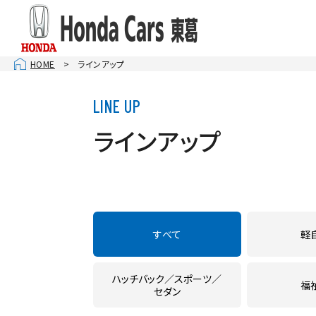
HOME
ラインアップ
お店を
柏１６
千葉ニ
ラインアップ
南柏
松戸
U-Se
CAR 
すべて
軽
ハッチバック
スポーツ
福
セダン