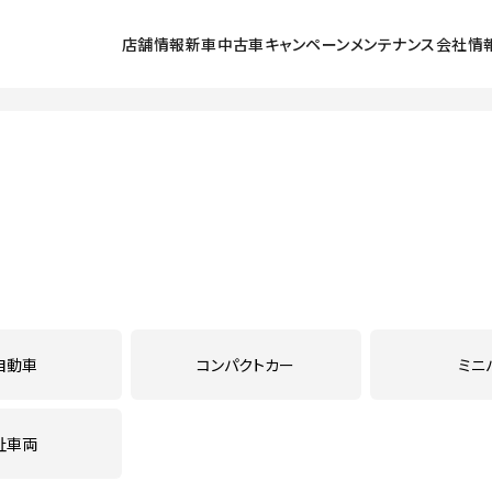
店舗情報
新車
中古車
キャンペーン
メンテナンス
会社情
探す
ラインアップ
中古車を探す
北小金店
キャンペーン
メンテナンススケジュール
会社情報
採用
号店
展示車・試乗車
五香店
点検
初めてのお客
ュータウン西店
クルマの乗り方
鎌ヶ谷店
車検
環境保全活動
店
法人のお客様
流山店
カーケアメニュー
ご利用にあた
東店
我孫子６号店
定期点検パック まかせチャオ
プライバシー
lect松戸
U-Select我孫子
延長保証マモル
PLAT流山
お店のブログ
鈑金塗装
自動車
コンパクトカー
ミニ
メンテナンス予約
祉車両
自動車保険