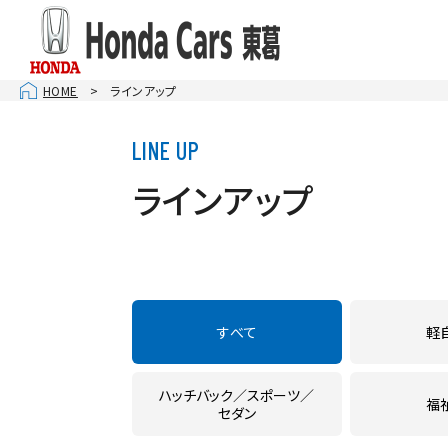
HOME
ラインアップ
お店を
柏１６
千葉ニ
ラインアップ
南柏
松戸
U-Se
CAR 
すべて
軽
ハッチバック
スポーツ
福
セダン