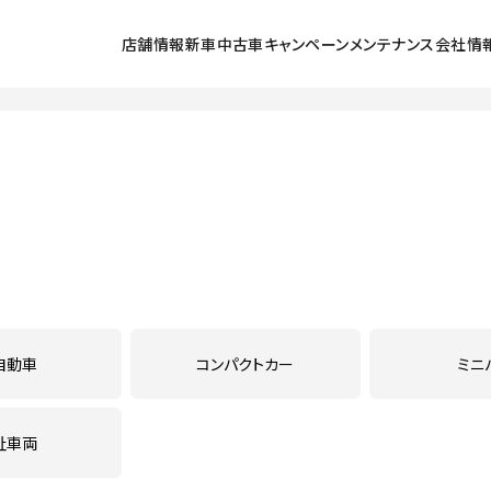
店舗情報
新車
中古車
キャンペーン
メンテナンス
会社情
探す
ラインアップ
中古車を探す
北小金店
キャンペーン
メンテナンススケジュール
会社情報
採用
号店
展示車・試乗車
五香店
点検
初めてのお客
ュータウン西店
クルマの乗り方
鎌ヶ谷店
車検
環境保全活動
店
法人のお客様
流山店
カーケアメニュー
ご利用にあた
東店
我孫子６号店
定期点検パック まかせチャオ
プライバシー
lect松戸
U-Select我孫子
延長保証マモル
PLAT流山
お店のブログ
鈑金塗装
自動車
コンパクトカー
ミニ
メンテナンス予約
祉車両
自動車保険