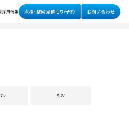
点検・整備見積もり/予約
お問い合わせ
報
採用情報
情報
様へ
って
ポリシー
バン
SUV