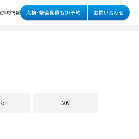
点検・整備見積もり/予約
お問い合わせ
報
採用情報
情報
様へ
って
ポリシー
バン
SUV