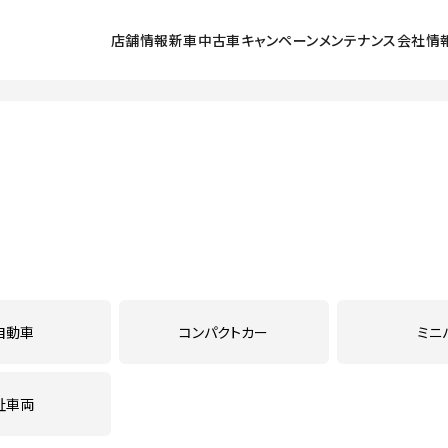
店舗情報
新車
中古車
キャンペーン
メンテナンス
会社情
探す
ラインアップ
中古車を探す
北小金店
キャンペーン
メンテナンススケジュール
会社情報
採用
号店
展示車・試乗車
五香店
点検
初めてのお客
ュータウン西店
クルマの乗り方
鎌ヶ谷店
車検
環境保全活動
店
法人のお客様
流山店
カーケアメニュー
ご利用にあた
東店
我孫子６号店
定期点検パック まかせチャオ
プライバシー
lect松戸
U-Select我孫子
延長保証マモル
PLAT流山
お店のブログ
鈑金塗装
自動車
コンパクトカー
ミニ
メンテナンス予約
祉車両
自動車保険