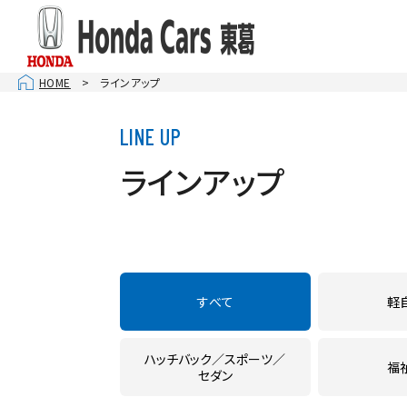
HOME
ラインアップ
お店を
柏１６
千葉ニ
ラインアップ
南柏
松戸
U-Se
CAR 
すべて
軽
ハッチバック
スポーツ
福
セダン