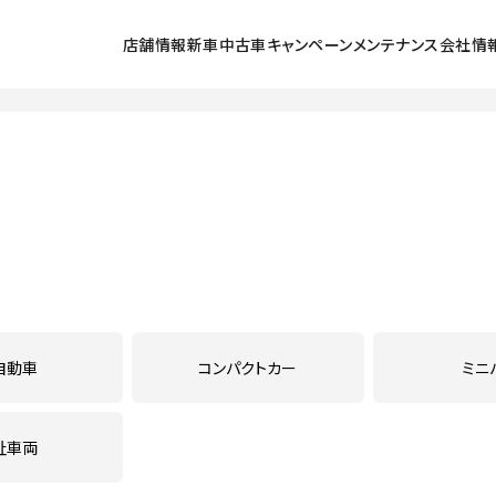
店舗情報
新車
中古車
キャンペーン
メンテナンス
会社情
探す
ラインアップ
中古車を探す
北小金店
キャンペーン
メンテナンススケジュール
会社情報
採用
号店
展示車・試乗車
五香店
点検
初めてのお客
ュータウン西店
クルマの乗り方
鎌ヶ谷店
車検
環境保全活動
店
法人のお客様
流山店
カーケアメニュー
ご利用にあた
東店
我孫子６号店
定期点検パック まかせチャオ
プライバシー
lect松戸
U-Select我孫子
延長保証マモル
PLAT流山
お店のブログ
鈑金塗装
自動車
コンパクトカー
ミニ
メンテナンス予約
祉車両
自動車保険