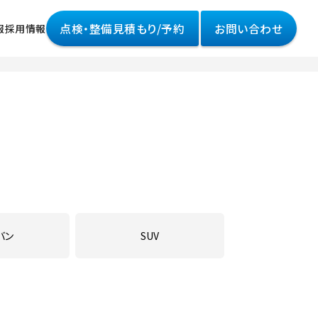
点検・整備見積もり/予約
お問い合わせ
報
採用情報
情報
様へ
って
ポリシー
バン
SUV