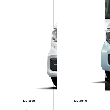
N-BOX
N-WGN