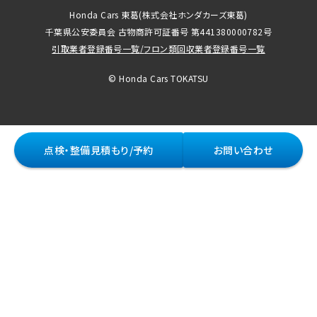
Honda Cars 東葛
(株式会社ホンダカーズ東葛)
千葉県公安委員会 古物商許可証番号 第441380000782号
引取業者登録番号一覧
/
フロン類回収業者登録番号一覧
© Honda Cars TOKATSU
点検・整備見積もり/予約
お問い合わせ